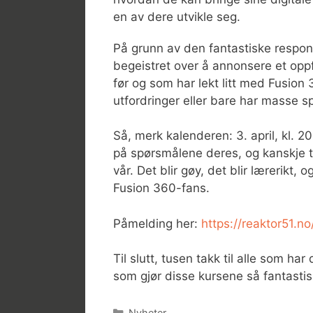
en av dere utvikle seg.
På grunn av den fantastiske respons
begeistret over å annonsere et opp
før og som har lekt litt med Fusion
utfordringer eller bare har masse sp
Så, merk kalenderen: 3. april, kl. 2
på spørsmålene deres, og kanskje t
vår. Det blir gøy, det blir lærerikt,
Fusion 360-fans.
Påmelding her:
https://reaktor51.n
Til slutt, tusen takk til alle som ha
som gjør disse kursene så fantastis
Kategorier
Nyheter