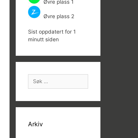
Øvre plass 1
Øvre plass 2
Sist oppdatert for 1
minutt siden
Søk
etter:
Arkiv