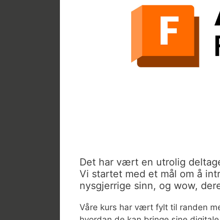
Det har vært en utrolig deltag
Vi startet med et mål om å in
nysgjerrige sinn, og wow, dere h
Våre kurs har vært fylt til randen me
hvordan de kan bringe sine digitale 