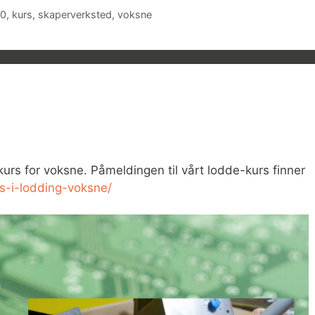
60
,
kurs
,
skaperverksted
,
voksne
kurs for voksne. Påmeldingen til vårt lodde-kurs finner
rs-i-lodding-voksne/