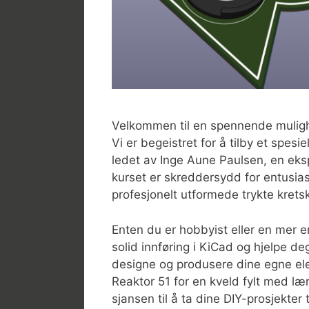
Velkommen til en spennende mulighe
Vi er begeistret for å tilby et spesi
ledet av Inge Aune Paulsen, en ek
kurset er skreddersydd for entusias
profesjonelt utformede trykte krets
Enten du er hobbyist eller en mer er
solid innføring i KiCad og hjelpe d
designe og produsere dine egne ele
Reaktor 51 for en kveld fylt med lær
sjansen til å ta dine DIY-prosjekter 