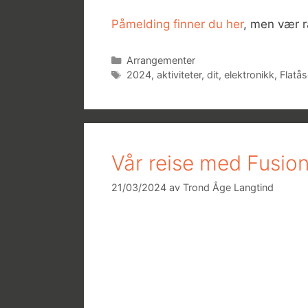
Påmelding finner du her
, men vær r
Kategorier
Arrangementer
Stikkord
2024
,
aktiviteter
,
dit
,
elektronikk
,
Flatå
Vår reise med Fusio
21/03/2024
av
Trond Åge Langtind