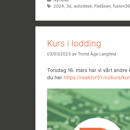
Stikkord
2024
,
3d
,
autodesk
,
Flatåsen
,
fusion3
Kurs i lodding
03/03/2023
av
Trond Åge Langtind
Torsdag 16. mars har vi vårt andre 
du her
https://reaktor51.no/kurs/ku