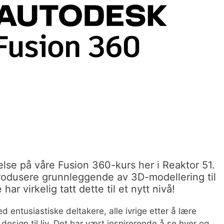
else på våre Fusion 360-kurs her i Reaktor 51.
trodusere grunnleggende av 3D-modellering til
ar virkelig tatt dette til et nytt nivå!
d entusiastiske deltakere, alle ivrige etter å lære
design til liv. Det har vært inspirerende å se hver og