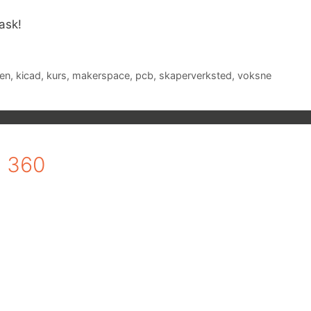
ask!
sen
,
kicad
,
kurs
,
makerspace
,
pcb
,
skaperverksted
,
voksne
n 360