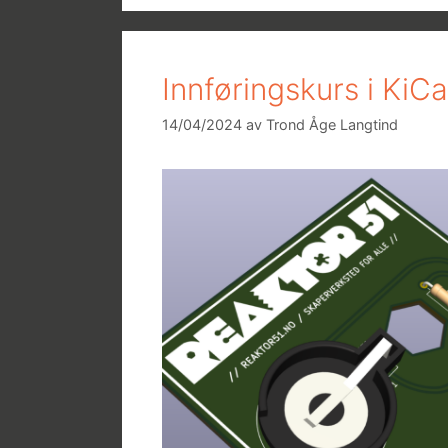
Innføringskurs i KiC
14/04/2024
av
Trond Åge Langtind