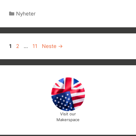
Kategorier
Nyheter
Side
Side
Side
1
2
…
11
Neste
→
Visit our
Makerspace