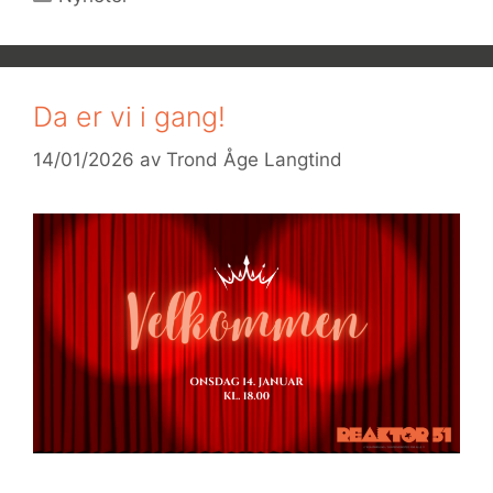
Da er vi i gang!
14/01/2026
av
Trond Åge Langtind