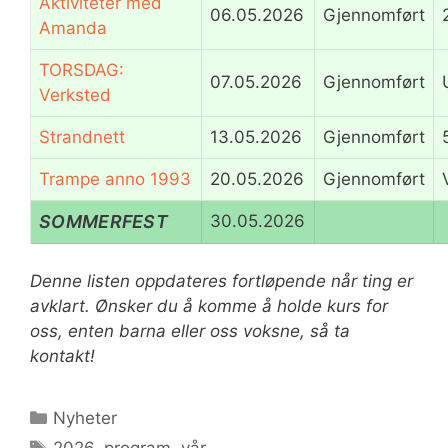
Aktiviteter med
06.05.2026
Gjennomført
Amanda
TORSDAG:
07.05.2026
Gjennomført
Verksted
Strandnett
13.05.2026
Gjennomført
Trampe anno 1993
20.05.2026
Gjennomført
SOMMERFEST
30.05.2026
Denne listen oppdateres fortløpende når ting er
avklart. Ønsker du å komme å holde kurs for
oss, enten barna eller oss voksne, så ta
kontakt!
Kategorier
Nyheter
Stikkord