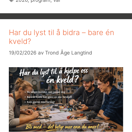
2026
,
program
,
vår
Har du lyst til å bidra – bare én
kveld?
19/02/2026
av
Trond Åge Langtind