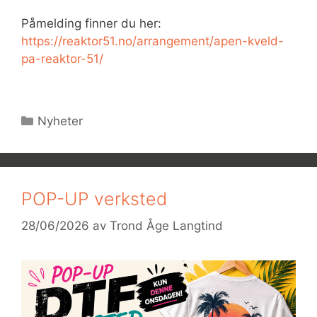
Påmelding finner du her:
https://reaktor51.no/arrangement/apen-kveld-
pa-reaktor-51/
Kategorier
Nyheter
POP-UP verksted
28/06/2026
av
Trond Åge Langtind