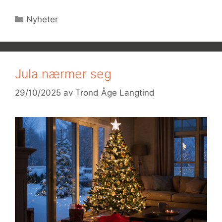
Kategorier
Nyheter
Jula nærmer seg
29/10/2025
av
Trond Åge Langtind