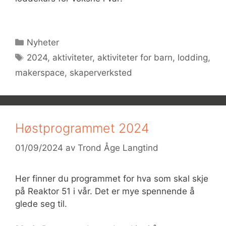
Kategorier
Nyheter
Stikkord
2024
,
aktiviteter
,
aktiviteter for barn
,
lodding
,
makerspace
,
skaperverksted
Høstprogrammet 2024
01/09/2024
av
Trond Åge Langtind
Her finner du programmet for hva som skal skje
på Reaktor 51 i vår. Det er mye spennende å
glede seg til.