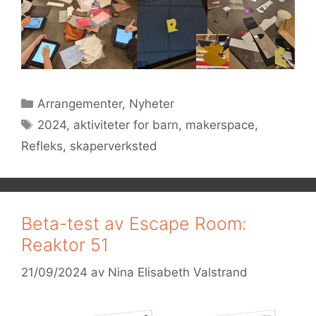
Kategorier
Arrangementer
,
Nyheter
Stikkord
2024
,
aktiviteter for barn
,
makerspace
,
Refleks
,
skaperverksted
Beta-test av Escape Room:
Reaktor 51
21/09/2024
av
Nina Elisabeth Valstrand