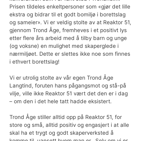
Prisen tildeles enkeltpersoner som «gjør det lille
ekstra og bidrar til et godt bomiljø i borettslag
og sameier». Vi er veldig stolte av at Reaktor 51,
gjennom Trond Åge, fremheves i et positivt lys
etter flere års arbeid med å tilby barn og unge
(og voksne) en mulighet med skaperglede i
nærmiljøet. Dette er slettes ikke noe som finnes
i ethvert borettslag!
Vi er utrolig stolte av vår egen Trond Åge
Langtind, foruten hans pågangsmot og stå-på
vilje, ville ikke Reaktor 51 vært det den er i dag
– om den i det hele tatt hadde eksistert.
Trond Åge stiller alltid opp på Reaktor 51, for
store og små, alltid positiv og engasjert i at alle
skal ha et trygt og godt skaperverksted å
komme til, uansett hvem man er. Selv om vi er