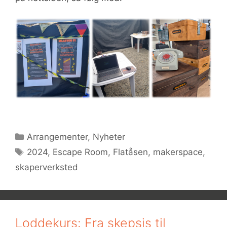
Kategorier
Arrangementer
,
Nyheter
Stikkord
2024
,
Escape Room
,
Flatåsen
,
makerspace
,
skaperverksted
Loddekurs: Fra skepsis til