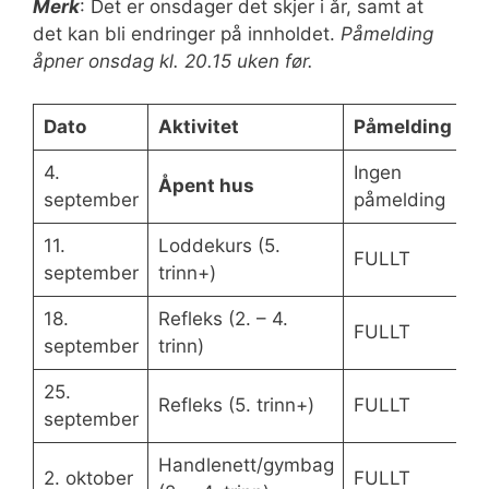
Merk
: Det er onsdager det skjer i år, samt at
det kan bli endringer på innholdet.
Påmelding
åpner onsdag kl. 20.15 uken før.
Dato
Aktivitet
Påmelding
4.
Ingen
Åpent hus
september
påmelding
11.
Loddekurs (5.
FULLT
september
trinn+)
18.
Refleks (2. – 4.
FULLT
september
trinn)
25.
Refleks (5. trinn+)
FULLT
september
Handlenett/gymbag
2. oktober
FULLT