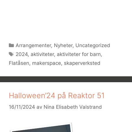
Julemarked 2024
Kategorier
Arrangementer
,
Nyheter
,
Uncategorized
Stikkord
2024
,
aktiviteter
,
aktiviteter for barn
,
Flatåsen
,
makerspace
,
skaperverksted
Halloween’24 på Reaktor 51
16/11/2024
av
Nina Elisabeth Valstrand