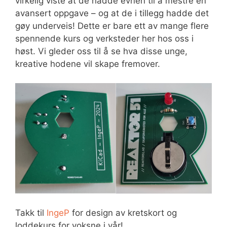
virkelig viste at de hadde evnen til å mestre en
avansert oppgave – og at de i tillegg hadde det
gøy underveis! Dette er bare ett av mange flere
spennende kurs og verksteder her hos oss i
høst. Vi gleder oss til å se hva disse unge,
kreative hodene vil skape fremover.
Takk til
IngeP
for design av kretskort og
loddekurs for voksne i vår!