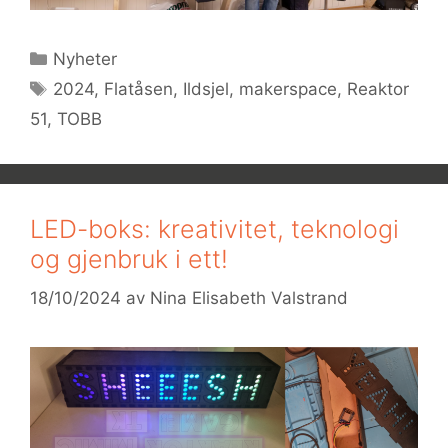
Kategorier
Nyheter
Stikkord
2024
,
Flatåsen
,
Ildsjel
,
makerspace
,
Reaktor
51
,
TOBB
LED-boks: kreativitet, teknologi
og gjenbruk i ett!
18/10/2024
av
Nina Elisabeth Valstrand