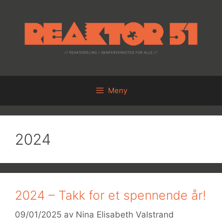
Hopp
til
innhold
Meny
2024
2024 – Takk for et spennende år!
09/01/2025
av
Nina Elisabeth Valstrand