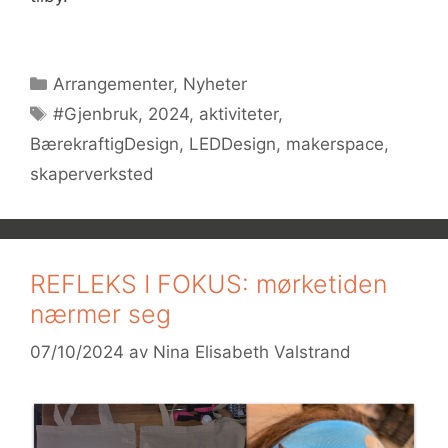
Kategorier
Arrangementer
,
Nyheter
Stikkord
#Gjenbruk
,
2024
,
aktiviteter
,
BærekraftigDesign
,
LEDDesign
,
makerspace
,
skaperverksted
REFLEKS I FOKUS: mørketiden
nærmer seg
07/10/2024
av
Nina Elisabeth Valstrand