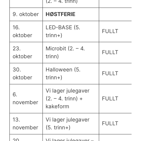
(2. – 4. trinn)
9. oktober
HØSTFERIE
16.
LED-BASE (5.
FULLT
oktober
trinn+)
23.
Microbit (2. – 4.
FULLT
oktober
trinn)
30.
Halloween (5.
FULLT
oktober
trinn+)
Vi lager julegaver
6.
(2. – 4. trinn) +
FULLT
november
kakeform
13.
Vi lager julegaver
FULLT
november
(5. trinn+)
20.
Vi lager julegaver –