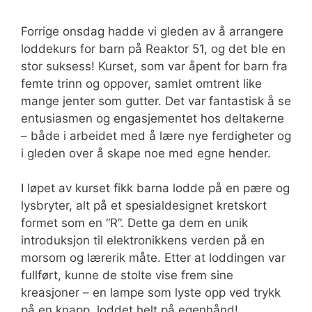
Forrige onsdag hadde vi gleden av å arrangere
loddekurs for barn på Reaktor 51, og det ble en
stor suksess! Kurset, som var åpent for barn fra
femte trinn og oppover, samlet omtrent like
mange jenter som gutter. Det var fantastisk å se
entusiasmen og engasjementet hos deltakerne
– både i arbeidet med å lære nye ferdigheter og
i gleden over å skape noe med egne hender.
I løpet av kurset fikk barna lodde på en pære og
lysbryter, alt på et spesialdesignet kretskort
formet som en “R”. Dette ga dem en unik
introduksjon til elektronikkens verden på en
morsom og lærerik måte. Etter at loddingen var
fullført, kunne de stolte vise frem sine
kreasjoner – en lampe som lyste opp ved trykk
på en knapp, loddet helt på egenhånd!