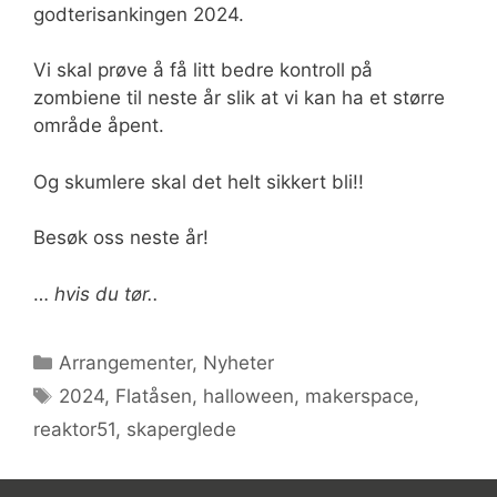
godterisankingen 2024.
Vi skal prøve å få litt bedre kontroll på
zombiene til neste år slik at vi kan ha et større
område åpent.
Og skumlere skal det helt sikkert bli!!
Besøk oss neste år!
…
hvis du tør..
Kategorier
Arrangementer
,
Nyheter
Stikkord
2024
,
Flatåsen
,
halloween
,
makerspace
,
reaktor51
,
skaperglede