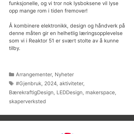
funksjonelle, og vi tror nok lysboksene vil lyse
opp mange rom i tiden fremover!
Å kombinere elektronikk, design og håndverk på
denne måten gir en helhetlig læringsopplevelse
som vi i Reaktor 51 er svært stolte av å kunne
tilby.
Kategorier
Arrangementer
,
Nyheter
Stikkord
#Gjenbruk
,
2024
,
aktiviteter
,
BærekraftigDesign
,
LEDDesign
,
makerspace
,
skaperverksted