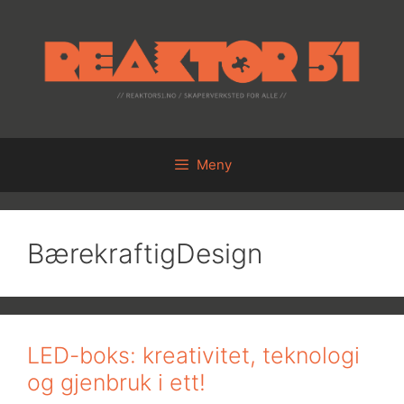
Hopp
til
innhold
Meny
BærekraftigDesign
LED-boks: kreativitet, teknologi
og gjenbruk i ett!