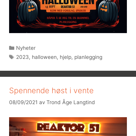
Kategorier
Nyheter
Stikkord
2023
,
halloween
,
hjelp
,
planlegging
Spennende høst i vente
08/09/2021
av
Trond Åge Langtind