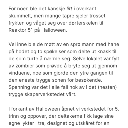
For noen ble det kanskje
litt
i overkant
skummelt, men mange tapre sjeler trosset
frykten og våget seg over dørterskelen til
Reaktor 51 på Halloween.
Vel inne ble de møtt av en sprø mann med hane
på hodet og to spøkelser som delte ut knask til
de som turte å nærme seg. Selve lokalet var fylt
av zombier som prøvde å bryte seg ut gjennom
vinduene, noe som gjorde den ytre gangen til
den eneste trygge sonen for besøkende.
Spenning var det i alle fall nok av i det (nesten)
trygge skaperverkstedet vårt.
I forkant av Halloween åpnet vi verkstedet for 5.
trinn og oppover, der deltakerne fikk lage sine
egne lykter i tre, designet og utskåret for en