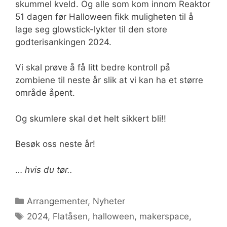
skummel kveld. Og alle som kom innom Reaktor
51 dagen før Halloween fikk muligheten til å
lage seg glowstick-lykter til den store
godterisankingen 2024.
Vi skal prøve å få litt bedre kontroll på
zombiene til neste år slik at vi kan ha et større
område åpent.
Og skumlere skal det helt sikkert bli!!
Besøk oss neste år!
…
hvis du tør..
Kategorier
Arrangementer
,
Nyheter
Stikkord
2024
,
Flatåsen
,
halloween
,
makerspace
,