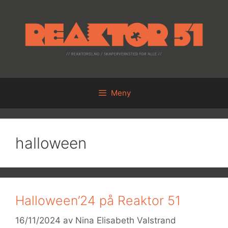
Hopp
til
innhold
Meny
halloween
Halloween’24 på Reaktor 51
16/11/2024
av
Nina Elisabeth Valstrand