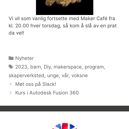
Vi vil som vanlig fortsette med Maker Café fra
kl. 20.00 hver torsdag, så kom å slå av en prat
da vel!
Kategorier
Nyheter
Stikkord
2023
,
barn
,
Diy
,
makerspace
,
program
,
skaperverksted
,
unge
,
vår
,
voksne
Møt oss på Slack!
Kurs i Autodesk Fusion 360