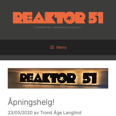
Hopp
til
innhold
Meny
Åpningshelg!
23/05/2020
av
Trond Åge Langtind