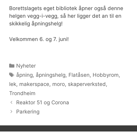
Borettslagets eget bibliotek åpner også denne
helgen vegg-i-vegg, så her ligger det an til en
skikkelig åpningshelg!
Velkommen 6. og 7. juni!
Kategorier
Nyheter
Stikkord
åpning
,
åpningshelg
,
Flatåsen
,
Hobbyrom
,
lek
,
makerspace
,
moro
,
skaperverksted
,
Trondheim
Reaktor 51 og Corona
Parkering