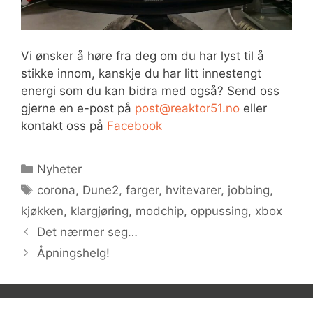
Vi ønsker å høre fra deg om du har lyst til å
stikke innom, kanskje du har litt innestengt
energi som du kan bidra med også? Send oss
gjerne en e-post på
post@reaktor51.no
eller
kontakt oss på
Facebook
Kategorier
Nyheter
Stikkord
corona
,
Dune2
,
farger
,
hvitevarer
,
jobbing
,
kjøkken
,
klargjøring
,
modchip
,
oppussing
,
xbox
Det nærmer seg…
Åpningshelg!