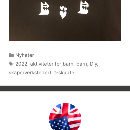
Kategorier
Nyheter
Stikkord
2022
,
aktiviteter for barn
,
barn
,
Diy
,
skaperverkstedert
,
t-skjorte