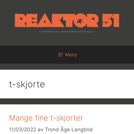
Hopp
til
innhold
Meny
t-skjorte
Mange fine t-skjorter
11/03/2022
av
Trond Åge Langtind