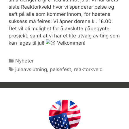
siste Reaktorkveld hvor vi spanderer pølse og
saft på alle som kommer innom, for høstens
suksess må feires! Vi åpner dørene kl. 18.00.
Det vil bli mulighet for å avslutte påbegynte
prosjekt, samt at vi har et lite utvalg av ting som
kan lages til jul!
Velkommen!
Kategorier
Nyheter
Stikkord
juleavslutning
,
pølsefest
,
reaktorkveld