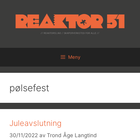
Hopp
til
innhold
Meny
pølsefest
Juleavslutning
30/11/2022
av
Trond Åge Langtind