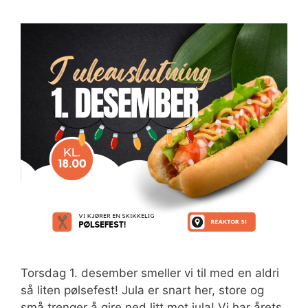
Torsdag 1. desember smeller vi til med en aldri
så liten pølsefest! Jula er snart her, store og
små trenger å gire ned litt mot jula! Vi har årets