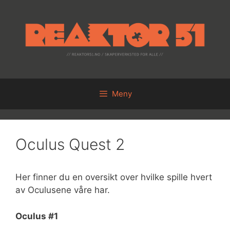
Hopp
til
innhold
Meny
Oculus Quest 2
Her finner du en oversikt over hvilke spille hvert
av Oculusene våre har.
Oculus #1