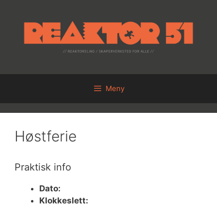
Hopp
til
innhold
Meny
Høstferie
Praktisk info
Dato:
Klokkeslett: