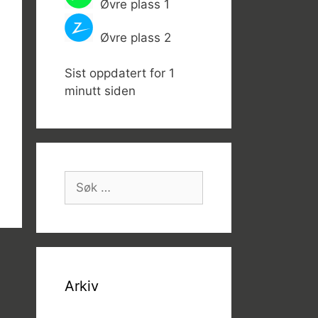
Øvre plass 1
Øvre plass 2
Sist oppdatert for 1
minutt siden
Søk
etter:
Arkiv