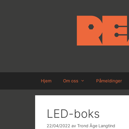
Hopp
til
innhold
Hjem
Om oss
Påmeldinger
LED-boks
22/04/2022
av
Trond Åge Langtind